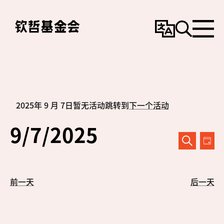
变
搜
选
更
寻
单
语
言
2025年 9 月 7日暂无活动跳转到
下一个活动
Notice
9/7/2025
活
活
日
搜
动
动
寻
选
视
择
搜
前一天
后一天
日
图
期
索
导
和