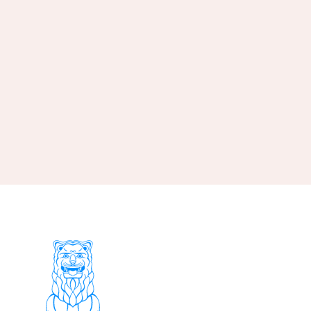
航
视
图
导
航