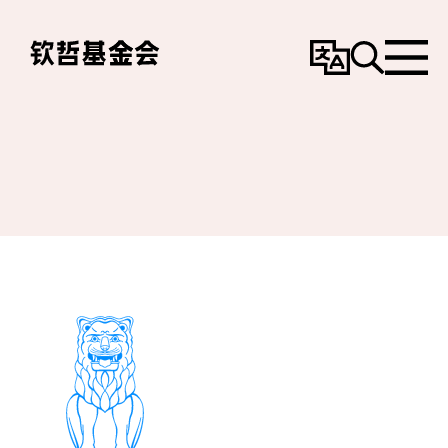
变
搜
选
更
寻
单
语
言