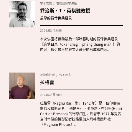
学术发展
古德曼佛学讲座
乔治斯·T·荷祺雅教授
最早的藏传佛典经录
2024年2 月24日
本次讲座将借助最后一部吐蕃时期的藏译佛典经录
《旁塘目录（dkar chag ’phang thang ma）》的
内容，探讨最早的藏文大藏经的形成和内容。
护持修行者
妙不可言
拉格雷
2024年2 月20日
拉格雷（Raghu Rai，生于 1942 年）是一位印度摄
影师和摄影记者。 他是亨利·卡蒂尔·布列松(Henri
Cartier-Bresson) 的得意门生，后者于 1977 年提名
当时年轻的摄影记者拉格雷加入玛格南图片社
（Magnum Photos）。