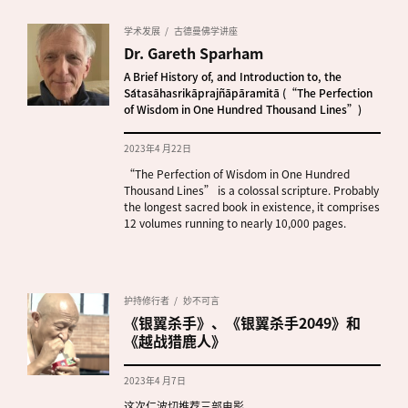
学术发展
古德曼佛学讲座
Dr. Gareth Sparham
A Brief History of, and Introduction to, the
Śatasāhasrikāprajñāpāramitā (“The Perfection
of Wisdom in One Hundred Thousand Lines”)
2023年4 月22日
“The Perfection of Wisdom in One Hundred
Thousand Lines” is a colossal scripture. Probably
the longest sacred book in existence, it comprises
12 volumes running to nearly 10,000 pages.
护持修行者
妙不可言
《银翼杀手》、《银翼杀手2049》和
《越战猎鹿人》
2023年4 月7日
这次仁波切推荐三部电影