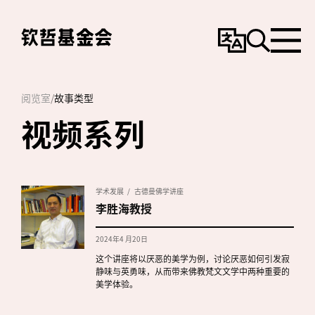
变
搜
选
更
寻
单
语
言
阅览室
/
故事类型
视频系列
学术发展
古德曼佛学讲座
李胜海教授
2024年4 月20日
这个讲座将以厌恶的美学为例，讨论厌恶如何引发寂
静味与英勇味，从而带来佛教梵文文学中两种重要的
美学体验。