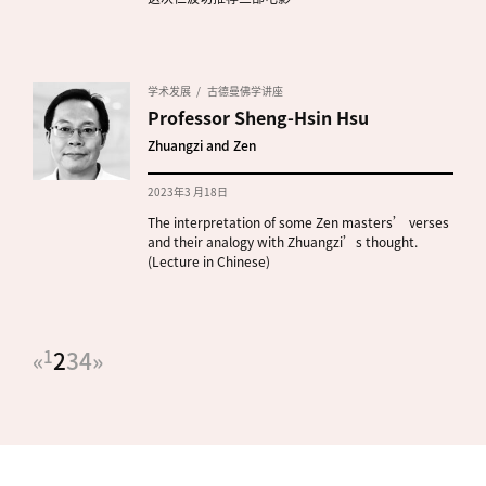
学术发展
古德曼佛学讲座
Professor Sheng-Hsin Hsu
Zhuangzi and Zen
2023年3 月18日
The interpretation of some Zen masters’ verses
and their analogy with Zhuangzi’s thought.
(Lecture in Chinese)
«
1
2
3
4
»