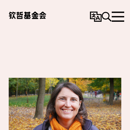
变
搜
选
更
寻
单
语
言