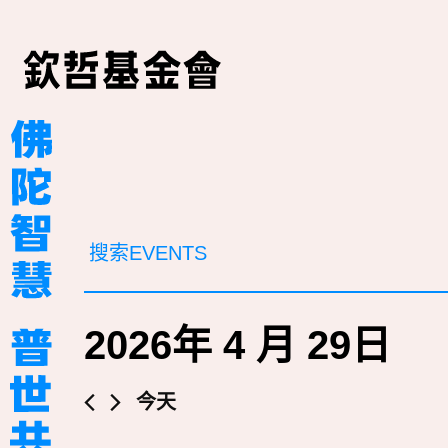
活
请
输
動
入
关
搜
键
2026年 4 月 29日
词，
索
以
和
关
选
今天
键
择
视
词
日