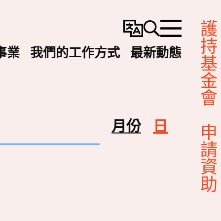
護持基金會
變
搜
選
更
尋
單
事業
我們的工作方式
最新動態
語
言
Event
月份
日
申請資助
视
图
导
航