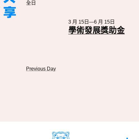
搜
全日
期
图
索
活
导
動
3 月 15日
—
6 月 15日
學術發展獎助金
航
Previous Day