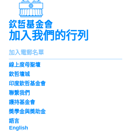
加入我們的行列
名
加入電郵名單
字
訌
線上度母聖壇
閱
欽哲壇城
印度欽哲基金會
聯繫我們
護持基金會
奬學金與奬助金
語言
English