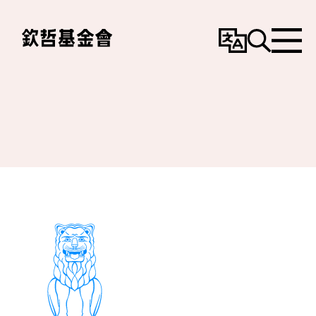
變
搜
選
更
尋
單
語
言