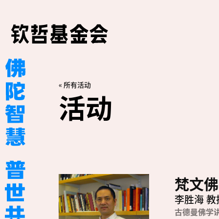
« 所有活动
活动
梵文佛
李胜海 教
古德曼佛学