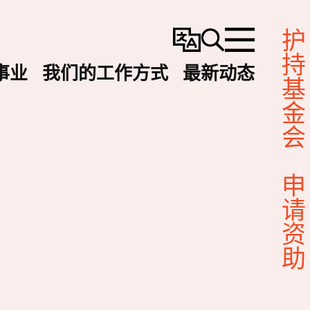
护持基金会
变
搜
选
更
寻
单
事业
我们的工作方式
最新动态
语
言
申请资助