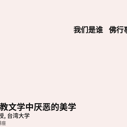
我们是谁
佛行
教文学中厌恶的美学
授
,
台湾大学
讲座