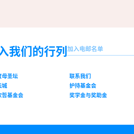
名
入我们的行列
加入电邮名单
字
订
阅
度母圣坛
联系我们
坛城
护持基金会
钦哲基金会
奖学金与奖助金