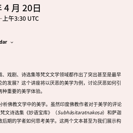
 4 月 20日
—上午3:30
UTC
dar
裁、戏剧、诗选集等梵文文学领域都作出了突出甚至是最早
论的发展？这个讲座将以厌恶的美学为例，讨论厌恶如何引
两种重要的美学体验。
理论来分析佛教文学中的美学。虽然印度佛教作者对于美学的评论
）的梵文诗选集《妙语宝库》（
Subhāṣitaratnakoṣa
）和萨迦
教后期的学者如何思考美学。这两个文本甚至为我们展示构