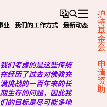
护持基金会
变
搜
选
更
寻
单
事业
我们的工作方式
最新动态
语
言
我们考虑的是这些传统
申请资助
在经历了过去对佛教充
满挑战的一百年来的长
期生存的问题，因此我
们的目标是尽可能多地