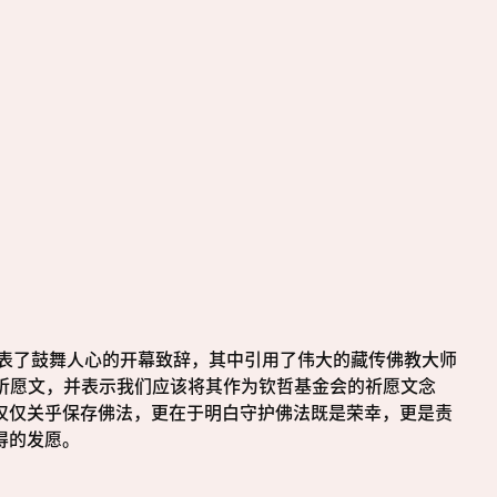
发表了鼓舞人心的开幕致辞，其中引用了伟大的藏传佛教大师
这篇祈愿文，并表示我们应该将其作为钦哲基金会的祈愿文念
仅仅关乎保存佛法，更在于明白守护佛法既是荣幸，更是责
得的发愿。