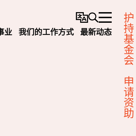
护持基金会
变
搜
选
更
寻
单
事业
我们的工作方式
最新动态
语
言
申请资助