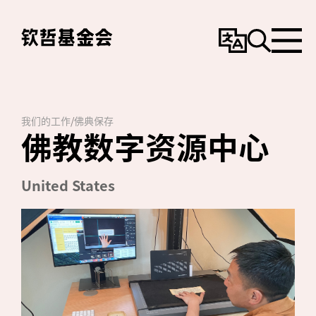
变
搜
选
更
寻
单
语
言
我们的工作
/
佛典保存
佛教数字资源中心
United States