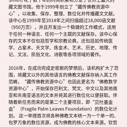
藏文图书馆。他于1999年创立了“藏传佛教资源中
心”，以收集、保存、整理、数位化并传播藏文文献。
该中心在1999年至2014年之间扫描超过18,000函文献
（950万页），并且开发出一个稳健的工作模式，适用
于任何一种语言、任何一个主题的文献保存。该中心保
存的文本不仅包括哲学和宗教论典，还包括如传统医
学、占星术、天文学、炼金术、艺术、历史、地理、传
记、文法、民俗文化、诗歌等各项领域的著作。
2016年，在成功完成史密斯的梦想后，该机构扩大了范
围，将藏文以外的其他语言的佛教文献保存纳入其工作
范畴，“藏传佛教资源中心”也因此更名为“佛教数字
资源中心”，开始保存巴利文、梵文、中文以及其他南
亚和东南亚语言的文本并将其进行数位化以便获取。伴
随着新任务而来的是第二个主要项目，即“
贝叶基金
会
”（Fragile Palm Leaves Foundation）的数位化计
划。 这一举措首次将各种佛教文本统一为一个单一的、
包罗万象的数位资源，成为佛教的核心文本来源。钦哲