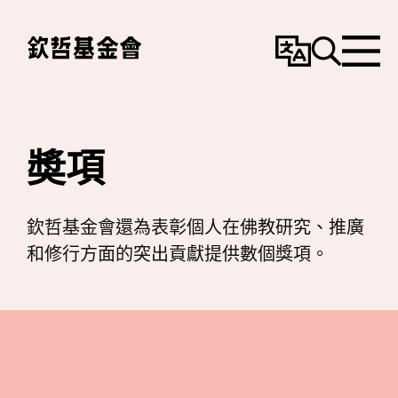
變
搜
選
更
尋
單
語
言
奬項
欽哲基金會還為表彰個人在佛教研究、推廣
和修行方面的突出貢獻提供數個獎項。