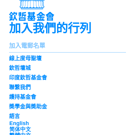
加入我們的行列
名
加入電郵名單
字
訌
線上度母聖壇
閱
欽哲壇城
印度欽哲基金會
聯繫我們
護持基金會
奬學金與奬助金
語言
English
简体中文