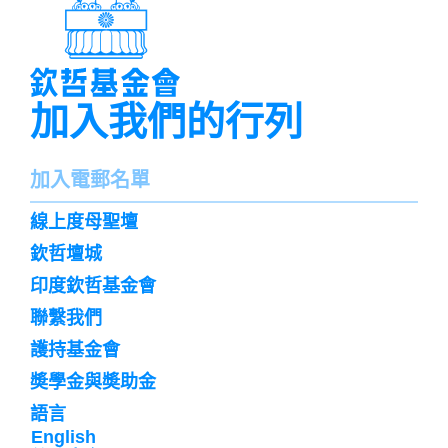
加入我們的行列
名
加入電郵名單
字
訌
線上度母聖壇
閱
欽哲壇城
印度欽哲基金會
聯繫我們
護持基金會
奬學金與奬助金
語言
English