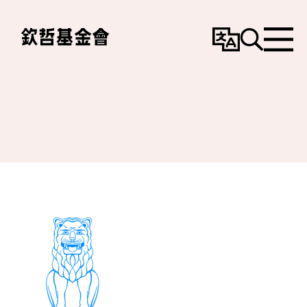
變
搜
選
更
尋
單
語
言