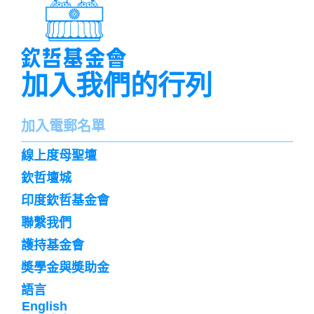
加入我們的行列
名
加入電郵名單
字
訌
線上度母聖壇
閱
欽哲壇城
印度欽哲基金會
聯繫我們
護持基金會
奬學金與奬助金
語言
English