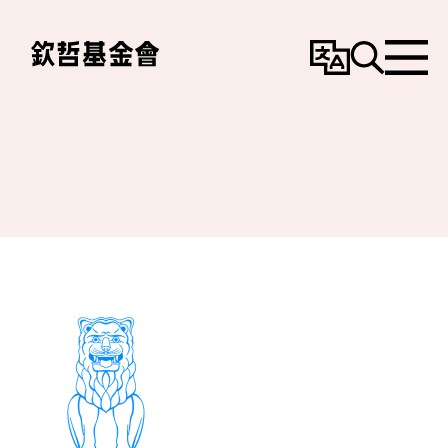
變
搜
選
更
尋
單
語
言