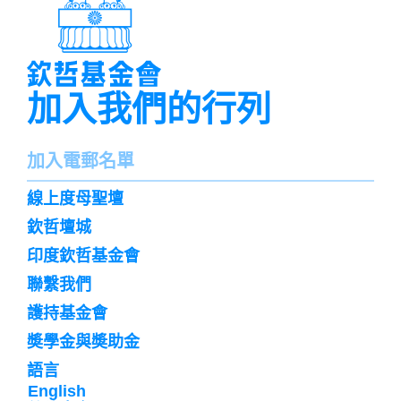
加入我們的行列
名
加入電郵名單
字
訌
線上度母聖壇
閱
欽哲壇城
印度欽哲基金會
聯繫我們
護持基金會
奬學金與奬助金
語言
English