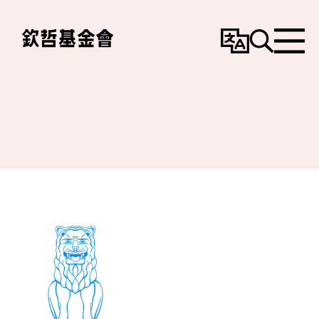
變
搜
選
更
尋
單
語
言