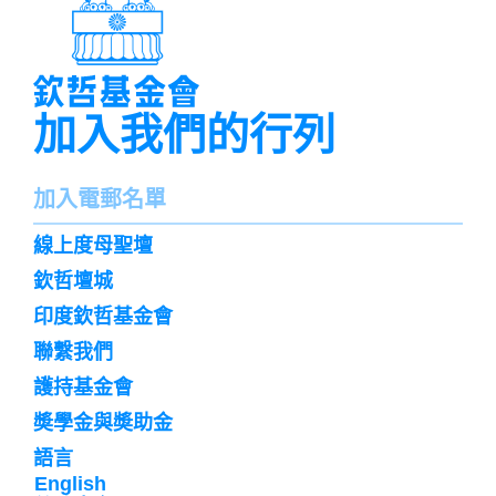
加入我們的行列
名
加入電郵名單
字
訌
線上度母聖壇
閱
欽哲壇城
印度欽哲基金會
聯繫我們
護持基金會
奬學金與奬助金
語言
English