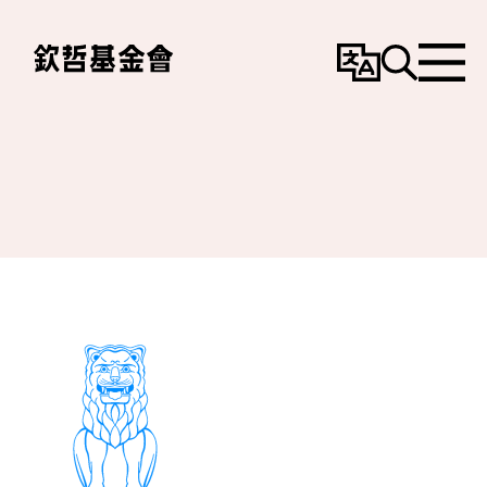
變
搜
選
更
尋
單
語
言