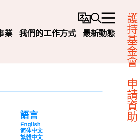
護持基金會
變
搜
選
更
尋
單
事業
我們的工作方式
最新動態
語
言
申請資助
語言
English
简体中文
繁體中文