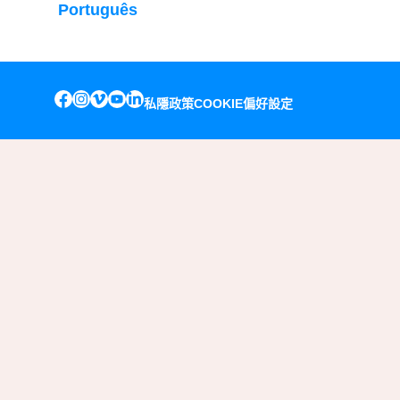
Português
私隱政策
COOKIE偏好設定
INSTAGRAM
VIMEO
YOUTUBE
LINKEDIN
FACEBOOK