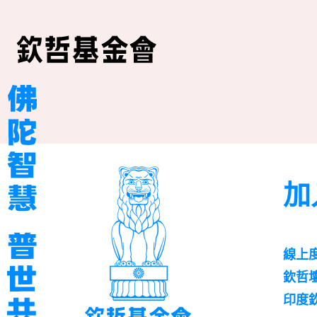
加
線上
欽哲
印度