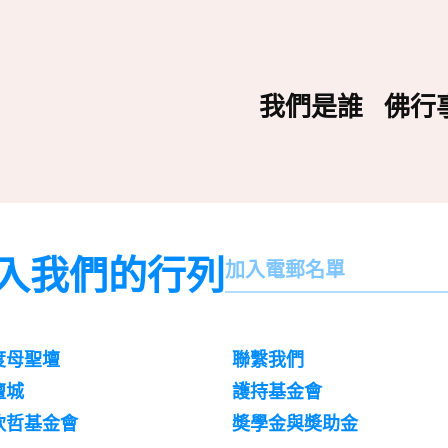
我們是誰
佛行
入我們的行列
名
加入電郵名單
字
訌
閱
度母聖壇
聯繫我們
壇城
護持基金會
欽哲基金會
奬學金與奬助金