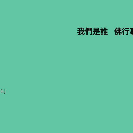
我們是誰
佛行
繪制