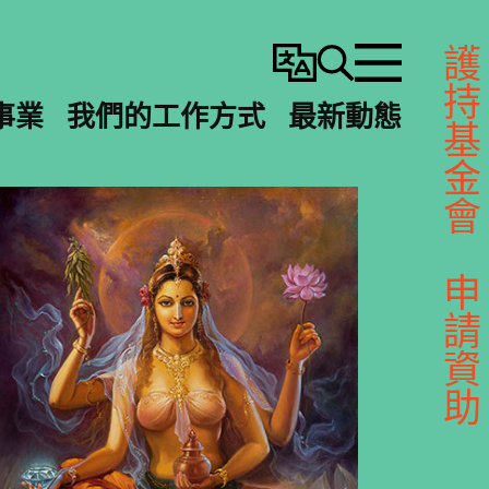
護持基金會
變
搜
選
更
尋
單
事業
我們的工作方式
最新動態
語
言
申請資助