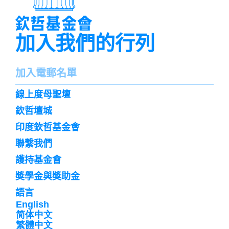
加入我們的行列
名
加入電郵名單
字
訌
線上度母聖壇
閱
欽哲壇城
印度欽哲基金會
聯繫我們
護持基金會
奬學金與奬助金
語言
English
简体中文
繁體中文