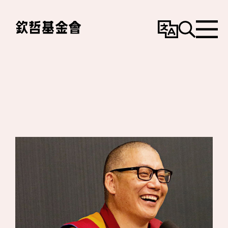
變
搜
選
更
尋
單
語
言