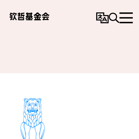
变
搜
选
更
寻
单
语
言