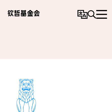
变
搜
选
更
寻
单
语
言