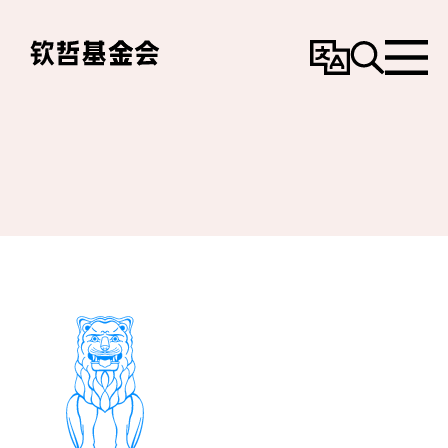
变
搜
选
更
寻
单
语
言