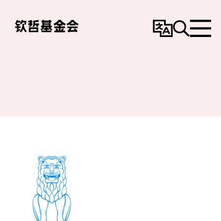
变
搜
选
更
寻
单
语
言