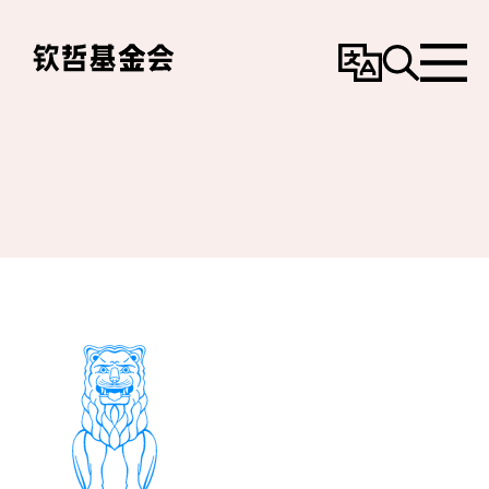
变
搜
选
更
寻
单
语
言