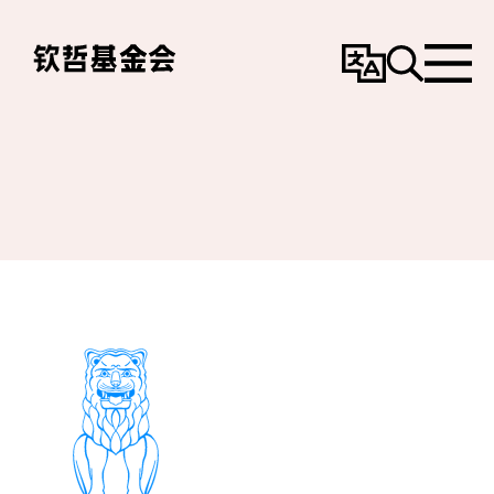
变
搜
选
更
寻
单
语
言