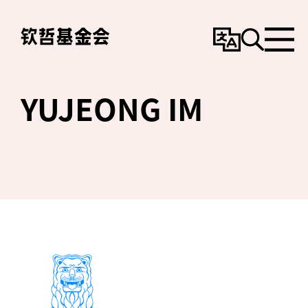
变
搜
选
更
寻
单
语
言
YUJEONG IM