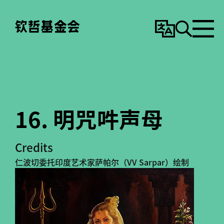
变
搜
选
更
寻
单
语
言
16. 明咒吽声母
Credits
仁波切委托印度艺术家萨帕尔（VV Sarpar）绘制