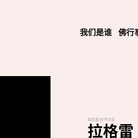
我们是谁
佛行
阅览室
/
妙不可言
拉格雷