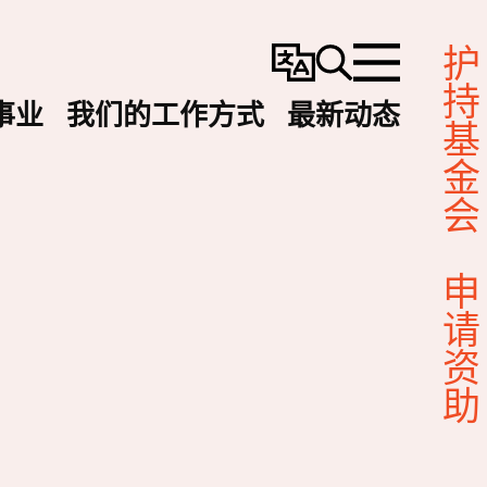
护持基金会
变
搜
选
更
寻
单
事业
我们的工作方式
最新动态
语
言
申请资助