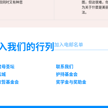
但同时又有种悲
图，但这很难，
为关于什麽是美
法。
名
入我们的行列
加入电邮名单
字
订
阅
度母圣坛
联系我们
坛城
护持基金会
钦哲基金会
奖学金与奖助金