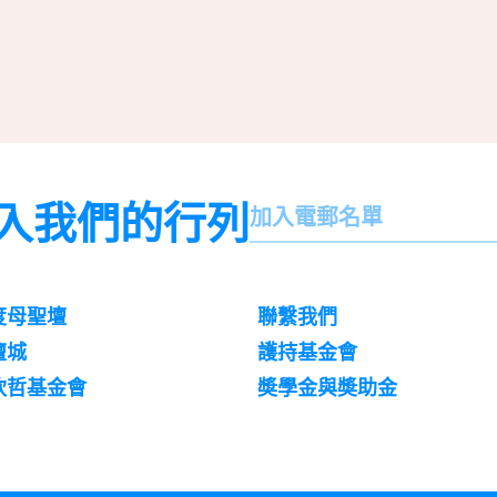
入我們的行列
名
加入電郵名單
字
訌
閱
度母聖壇
聯繫我們
壇城
護持基金會
欽哲基金會
奬學金與奬助金