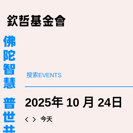
活
请
输
動
入
关
搜
键
2025年 10 月 24日
词，
索
以
和
关
选
今天
键
择
视
词
日