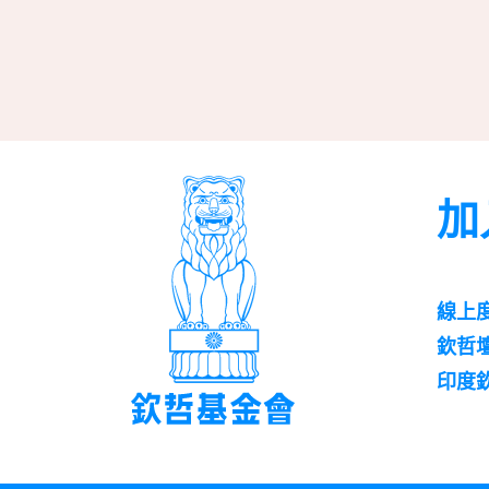
加
線上
欽哲
印度