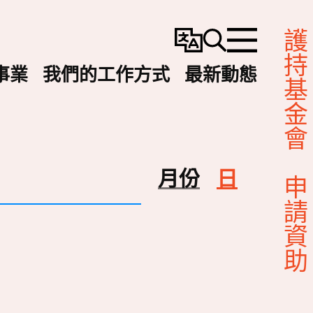
護持基金會
變
搜
選
更
尋
單
事業
我們的工作方式
最新動態
語
言
Event
月份
日
申請資助
视
图
导
航