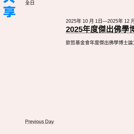
搜
全日
期
图
索
活
导
動
2025年 10 月 1日
—
2025年 12 
2025年度傑出佛學
航
欽哲基金會年度傑出佛學博士論文
Previous Day