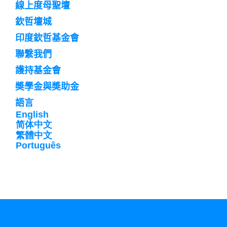
訌
線上度母聖壇
閱
欽哲壇城
印度欽哲基金會
聯繫我們
護持基金會
奬學金與奬助金
語言
English
简体中文
繁體中文
Português