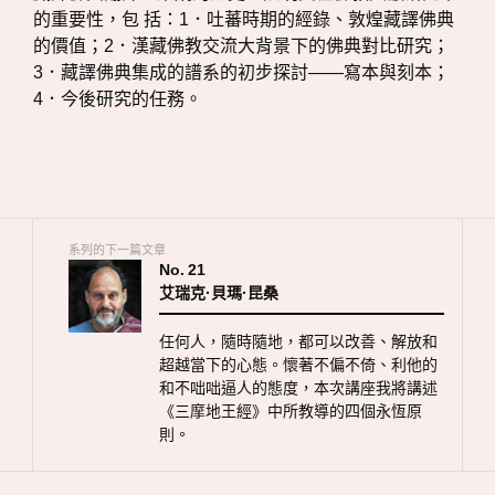
的重要性，包 括：1．吐蕃時期的經錄、敦煌藏譯佛典
的價值；2．漢藏佛教交流大背景下的佛典對比研究；
3．藏譯佛典集成的譜系的初步探討——寫本與刻本；
4．今後研究的任務。
系列的下一篇文章
No.
21
艾瑞克·貝瑪·昆桑
任何人，隨時隨地，都可以改善、解放和
超越當下的心態。懷著不偏不倚、利他的
和不咄咄逼人的態度，本次講座我將講述
《三摩地王經》中所教導的四個永恆原
則。