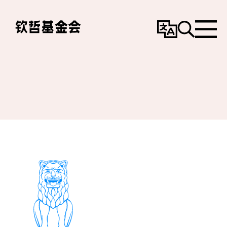
变
搜
选
更
寻
单
语
言