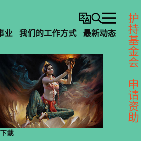
护持基金会
变
搜
选
更
寻
单
事业
我们的工作方式
最新动态
语
言
申请资助
下載