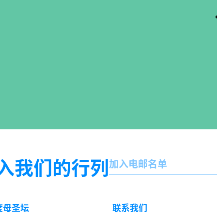
名
入我们的行列
加入电邮名单
字
订
阅
度母圣坛
联系我们