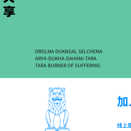
DROLMA DUKNGAL SELCHEMA
ARYA-DUKHA-DAHANI-TARA
TARA BURNER OF SUFFERING
加
线上