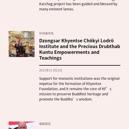
Karchag project has been guided and blessed by
many eminent lamas.
护持佛学院
Dzongsar Khyentse Chökyi Lodrö
Institute and the Precious Drubthab
Kuntu Empowerments and
Teachings
2022年11 月21日
Support for monastic institutions was the original
impetus for the formation of Khyentse
Foundation, and it remains the core of KF’s
mission to preserve Buddhist heritage and
promote the Buddha’s wisdom.
佛典保存