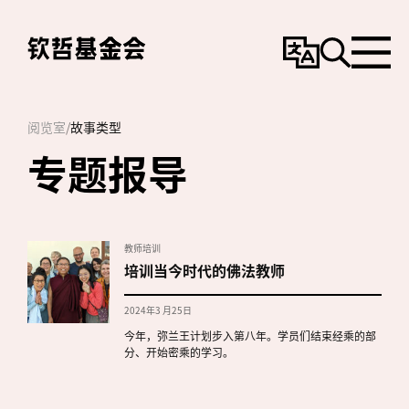
变
搜
选
更
寻
单
语
言
阅览室
/
故事类型
专题报导
教师培训
培训当今时代的佛法教师
2024年3 月25日
今年，弥兰王计划步入第八年。学员们结束经乘的部
分、开始密乘的学习。