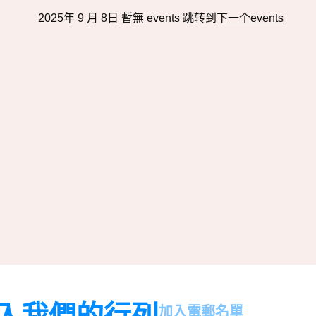
2025年 9 月 8日 暫無 events 跳转到
下一个events
Notice
入我們的行列
名
加入電郵名單