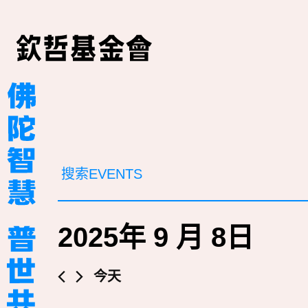
活
请
输
動
入
关
搜
键
2025年 9 月 8日
词，
索
以
和
关
选
今天
键
择
视
词
日