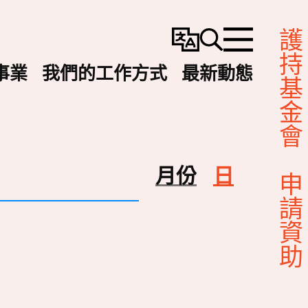
護持基金會
變
搜
選
更
尋
單
事業
我們的工作方式
最新動態
語
言
Event
月份
日
申請資助
视
图
导
航