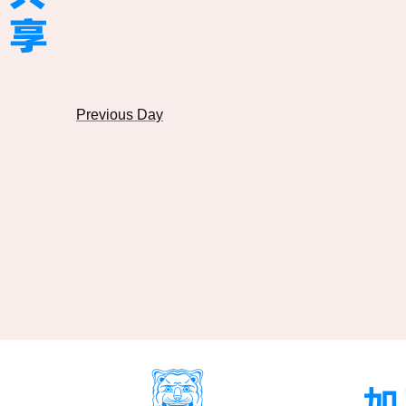
搜
期
图
索
活
导
動
航
Previous Day
加