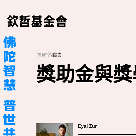
閱覽室
/
職責
獎助金與獎
Eyal Zur