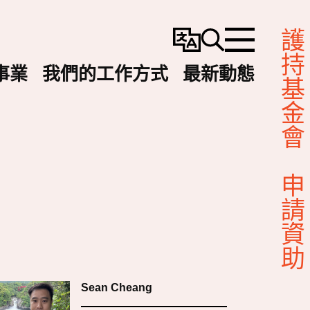
護持基金會
變
搜
選
更
尋
單
事業
我們的工作方式
最新動態
語
言
申請資助
Sean Cheang