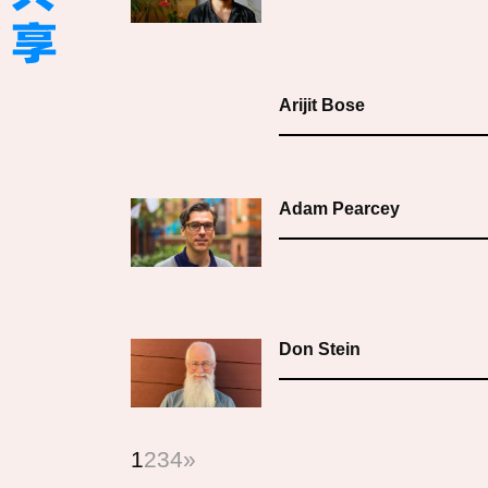
Arijit Bose
Adam Pearcey
Don Stein
1
2
3
4
»