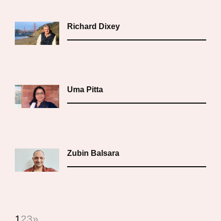
Richard Dixey
Uma Pitta
Zubin Balsara
1
2
3
»