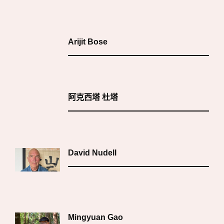
Arijit Bose
阿克西塔 杜塔
David Nudell
Mingyuan Gao