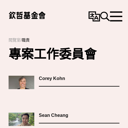
變
搜
選
更
尋
單
語
言
閱覽室
/
職責
專案工作委員會
Corey Kohn
Sean Cheang