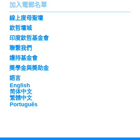
名
加入電郵名單
字
訌
線上度母聖壇
閱
欽哲壇城
印度欽哲基金會
聯繫我們
護持基金會
奬學金與奬助金
語言
English
简体中文
繁體中文
Português