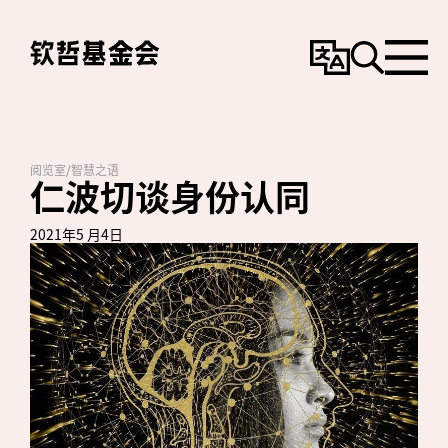
变
搜
选
更
寻
单
语
言
阅览室
/
智慧之语
仁波切谈身份认同
2021年5 月4日