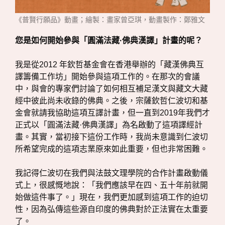
《普賢行願品》動畫；繪製：畫家曾亞琪，動畫製作：鄭雅文
您是如何開始參與「圓滿法藏·佛典漢譯」計畫的呢？
我是從2012 年欽哲基金會在香港舉辦的「藏漢佛典互
譯籌備工作坊」開始參與這項工作的。在那次的會議
中，與會的專家們討論了如何相互補足漢文與藏文大藏
經中彼此尚未收錄的佛典。之後，宗薩欽哲仁波切和基
金會就請我協助這項互譯計畫，但一直到2019年我們才
正式以「圓滿法藏·佛典漢譯」為名啟動了這項譯經計
畫。其實，當初接下這份工作時，我尚未意識到仁波切
所希望完成的這項志業原來如此重要，但也非常困難。
我記得仁波切在我們與法鼓文理學院的合作計畫啟動儀
式上，很感慨地說：「我們應該早在四、五十年前就開
始做這件事了。」現在，我們更加感到這項工作的迫切
性，因為弘傳這些源自印度的佛典對於正法實在太重要
了。