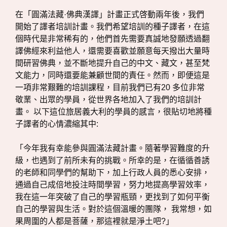
在「圓滿法藏·佛典漢譯」計畫正式啓動兩年後，我們
開始了譯者培訓計畫。我們希望培訓的種子譯者，在這
個時代是非常稀有的，他們首先需要真誠地發願透過翻
譯佛經來利益他人，還需要喜歡並願意每天撥出大量時
間研習佛典，並不斷地提升自己的中文、藏文，甚至梵
文能力，同時還要能兼顧世間的責任。然而，即便這是
一項非常艱難的培訓課程，目前我們已有20 多位非常
敬業、出眾的學員，從世界各地加入了我們的培訓計
畫。 以下這位旅居義大利的學員的感言，很貼切地將種
子譯者的心情濃縮其中:
「今年我有幸能參與圓滿法藏計畫。隨著學習難度的升
級，也遇到了前所未有的挑戰。所幸的是，在循循善誘
的老師和同學們的幫助下，加上行政人員的悉心安排，
通過自己成倍地投注時間學習，努力地提高學習效率，
我在這一年突破了自己的學習瓶頸，更找到了如何平衡
自己的學習與生活。對於這個溫暖的團隊， 我常想，如
果周圍的人都是菩薩，那這裡就是淨土吧?」