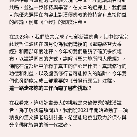
透過準確且流暢的譯經體與現代中文，才能讓讀者得到
共鳴，並進一步修持與學習。在文本的選擇上，我們盡
可能優先選擇在內容上對漢傳佛教的修持會有直接助益
的經論，例如《心經》的印度注釋。
在2023年，我們總共完成了
七部新譯佛典
，其中包括宗
薩欽哲仁波切在四月份為我們講授的《聖臨終智大乘
經》和兩部印度注釋。今年初我們邀請了確英多傑堪
布，以譯講同宣的方式，講解《聖梵施所問大乘經》，
佛陀在這部經中解釋了真正的信心是什麼、真誠修行的
功德和利益，以及虛僞修行者可能掉入的陷阱。今年我
們也發願能完成三部重要的《普賢行願品》注釋。
這一路走來妳的工作面臨了哪些挑戰？
在我看來，這項計畫最大的挑戰是欠缺優秀的藏漢譯
者。為了解決這項問題，我們從2021年開始啟動了一項
精良的漢文譯者培訓計畫，希望能培養出致力於保存與
分享佛陀智慧的新一代譯者。