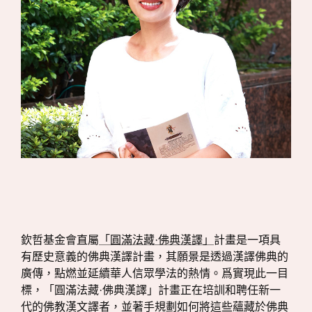
欽哲基金會直屬
「圓滿法藏·佛典漢譯」
計畫是一項具
有歷史意義的佛典漢譯計畫，其願景是透過漢譯佛典的
廣傳，點燃並延續華人信眾學法的熱情。爲實現此一目
標，「圓滿法藏·佛典漢譯」計畫正在培訓和聘任新一
代的佛教漢文譯者，並著手規劃如何將這些蘊藏於佛典