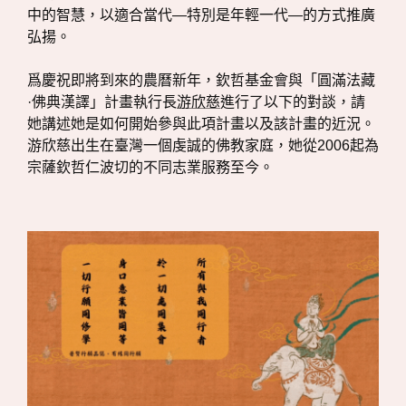
中的智慧，以適合當代—特別是年輕一代—的方式推廣
弘揚。
爲慶祝即將到來的農曆新年，欽哲基金會與「圓滿法藏
·佛典漢譯」計畫執行長
游欣慈
進行了以下的對談，請
她講述她是如何開始參與此項計畫以及該計畫的近況。
游欣慈出生在臺灣一個虔誠的佛教家庭，她從2006起為
宗薩欽哲仁波切的不同志業服務至今。