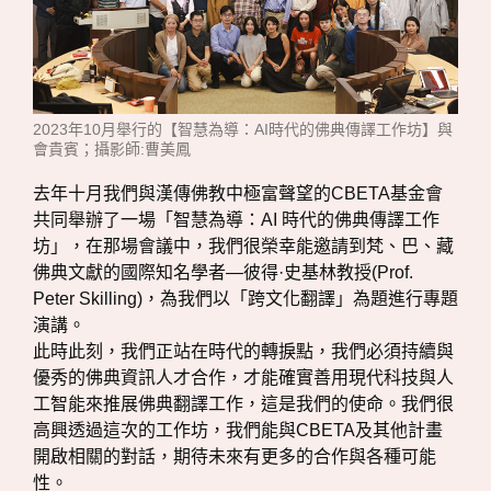
2023年10月舉行的【智慧為導：AI時代的佛典傳譯工作坊】與
會貴賓；攝影師:曹美鳳
去年十月我們與漢傳佛教中極富聲望的CBETA基金會
共同舉辦了一場「智慧為導：AI 時代的佛典傳譯工作
坊」，在那場會議中，我們很榮幸能邀請到梵、巴、藏
佛典文獻的國際知名學者—彼得·史基林教授(Prof.
Peter Skilling)，為我們以「跨文化翻譯」為題進行專題
演講。
此時此刻，我們正站在時代的轉捩點，我們必須持續與
優秀的佛典資訊人才合作，才能確實善用現代科技與人
工智能來推展佛典翻譯工作，這是我們的使命。我們很
高興透過這次的工作坊，我們能與CBETA及其他計畫
開啟相關的對話，期待未來有更多的合作與各種可能
性。