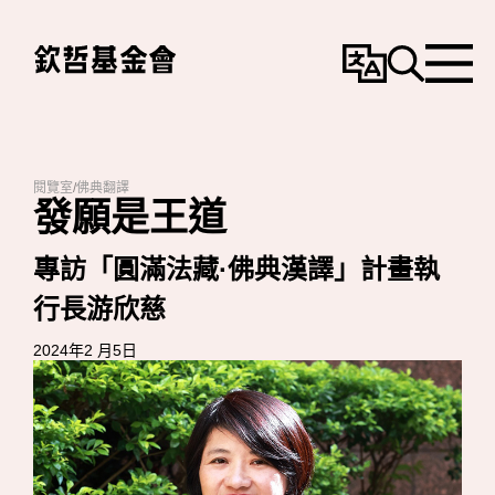
變
搜
選
更
尋
單
語
言
閱覽室
/
佛典翻譯
發願是王道
專訪
「圓滿法藏
·
佛典漢譯」計畫執
行長
游欣慈
2024年2 月5日