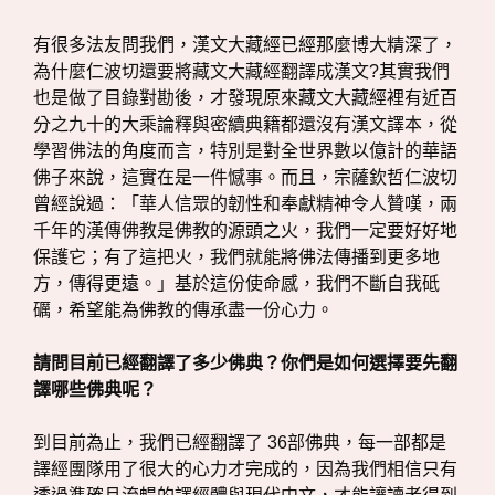
有很多法友問我們，漢文大藏經已經那麼博大精深了，
為什麼仁波切還要將藏文大藏經翻譯成漢文?其實我們
也是做了目錄對勘後，才發現原來藏文大藏經裡有近百
分之九十的大乘論釋與密續典籍都還沒有漢文譯本，從
學習佛法的角度而言，特別是對全世界數以億計的華語
佛子來說，這實在是一件憾事。而且，宗薩欽哲仁波切
曾經說過：「華人信眾的韌性和奉獻精神令人贊嘆，兩
千年的漢傳佛教是佛教的源頭之火，我們一定要好好地
保護它；有了這把火，我們就能將佛法傳播到更多地
方，傳得更遠。」基於這份使命感，我們不斷自我砥
礪，希望能為佛教的傳承盡一份心力。
請問目前已經翻譯了多少佛典？你們是如何選擇要先翻
譯哪些佛典呢？
到目前為止，我們已經翻譯了 36部佛典，每一部都是
譯經團隊用了很大的心力才完成的，因為我們相信只有